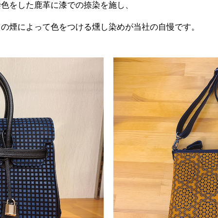
染色をした鹿革に漆での捺染を施し、
らの煙によって色をつける燻し染めが当社の自慢です。