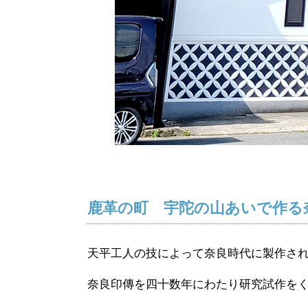
鹿革の町 宇陀の山あいで作る
天平工人の技によって奈良時代に製作さ
奈良印傳を四十数年にわたり研究試作を