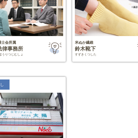
護士会所属
米ぬか繊維
法律事務所
鈴木靴下
ほうりつじむしょ
すずきくつした
し