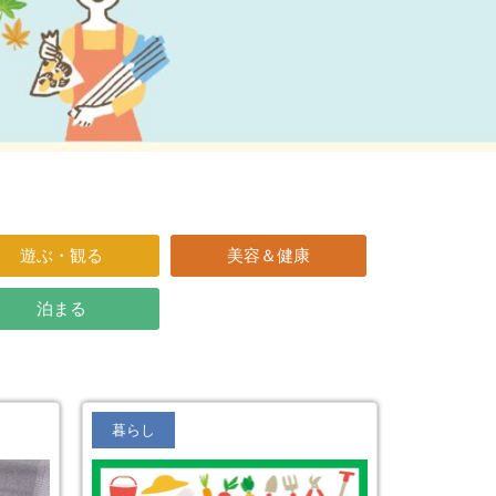
遊ぶ・観る
美容＆健康
泊まる
暮らし