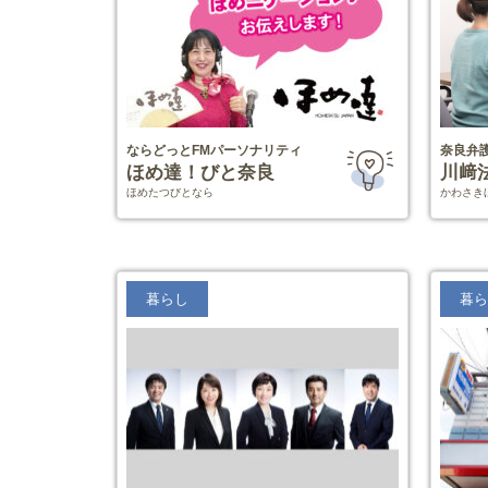
ならどっとFMパーソナリティ
奈良弁
ほめ達！びと奈良
川﨑
ほめたつびとなら
かわさき
暮らし
暮ら