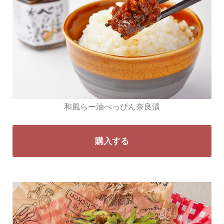
和風らー油べっぴん奈良漬
購入する