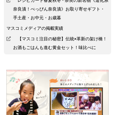
レシピカード春夏秋冬 - 奈良の新名物《進化系
奈良漬！べっぴん奈良漬》お取り寄せギフト・
手土産・お中元・お歳暮
マスコミメディアの掲載実績
【マスコミ注目の秘密】伝統×革新の架け橋！
お酒もごはんも進む黄金セット！味比べに