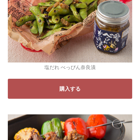
塩だれ べっぴん奈良漬
購入する